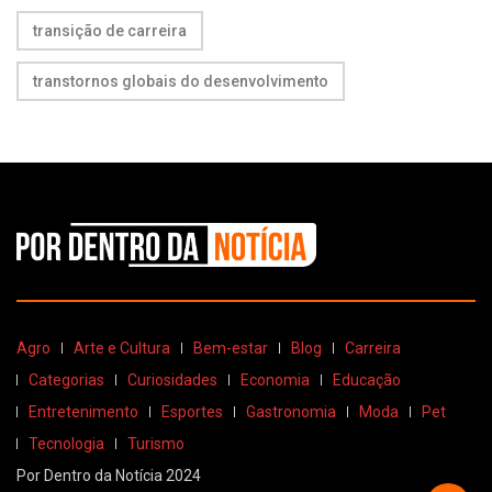
transição de carreira
transtornos globais do desenvolvimento
Agro
Arte e Cultura
Bem-estar
Blog
Carreira
Categorias
Curiosidades
Economia
Educação
Entretenimento
Esportes
Gastronomia
Moda
Pet
Tecnologia
Turismo
Por Dentro da Notícia 2024