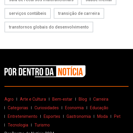
serviços contábeis
transição de carreira
transtornos globais do desenvolvimento
Agro
Arte e Cultura
Bem-estar
Blog
Carreira
Categorias
Curiosidades
Economia
Educação
Entretenimento
Esportes
Gastronomia
Moda
Pet
Tecnologia
Turismo