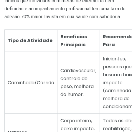
indicou que indivíduos com metas de exercícios bem
definidas e acompanhamento profissional têm uma taxa de
adesão 70% maior. Invista em sua saúde com sabedoria.
Benefícios
Recomend
Tipo de Atividade
Principais
Para
Iniciantes,
pessoas que
Cardiovascular,
buscam bai
controle de
Caminhada/Corrida
impacto
peso, melhora
(caminhada)
do humor.
melhora do
condicionam
Corpo inteiro,
Todas as ida
baixo impacto,
reabilitação,